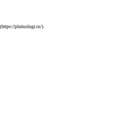
s://platiuslugi.ru/).