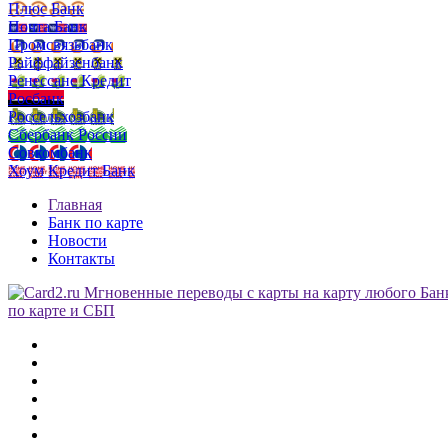
Плюс Банк
Почта Банк
Промсвязьбанк
Райффайзенбанк
Ренессанс Кредит
Росбанк
Россельхозбанк
Сбербанк России
Совкомбанк
Хоум Кредит Банк
Главная
Банк по карте
Новости
Контакты
по карте и СБП