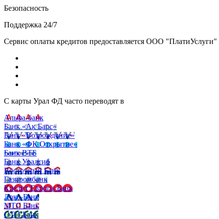
Безопасность
Поддержка 24/7
Сервис оплаты кредитов предоставляется ООО "ПлатиУслуги" (http
С карты Урал ФД часто переводят в
Альфа-банк
Банк «Ак Барс»
Банк «Возрождение»
Банк «ФК Открытие»
Банк ВТБ
Банк Уралсиб
Восточный Банк
Газпромбанк
Кредит Европа Банк
Локо-Банк
МТС Банк
ОТП Банк